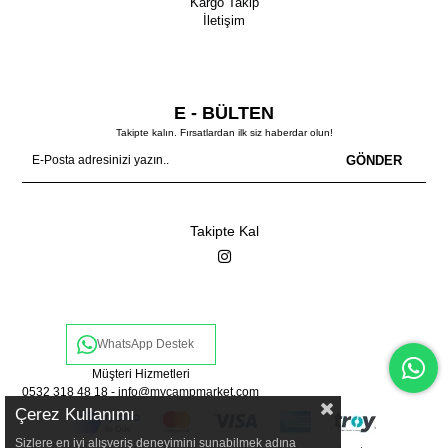
Kargo Takip
İletişim
E - BÜLTEN
Takipte kalın. Fırsatlardan ilk siz haberdar olun!
GÖNDER
Takipte Kal
WhatsApp Destek
Müşteri Hizmetleri
0532 318 48 18 -
info@mycampmarket.com
Çerez Kullanımı
Sizlere en iyi alışveriş deneyimini sunabilmek adına