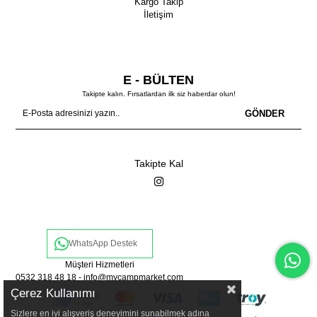
Kargo Takip
İletişim
E - BÜLTEN
Takipte kalın. Fırsatlardan ilk siz haberdar olun!
GÖNDER
Takipte Kal
WhatsApp Destek
Müşteri Hizmetleri
0532 318 48 18 -
info@mycampmarket.com
Çerez Kullanımı
Sizlere en iyi alışveriş deneyimini sunabilmek adına