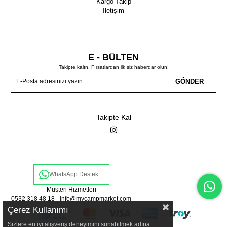
Kargo Takip
İletişim
E - BÜLTEN
Takipte kalın. Fırsatlardan ilk siz haberdar olun!
GÖNDER
Takipte Kal
WhatsApp Destek
Müşteri Hizmetleri
0532 318 48 18 -
info@mycampmarket.com
Çerez Kullanımı
Sizlere en iyi alışveriş deneyimini sunabilmek adına