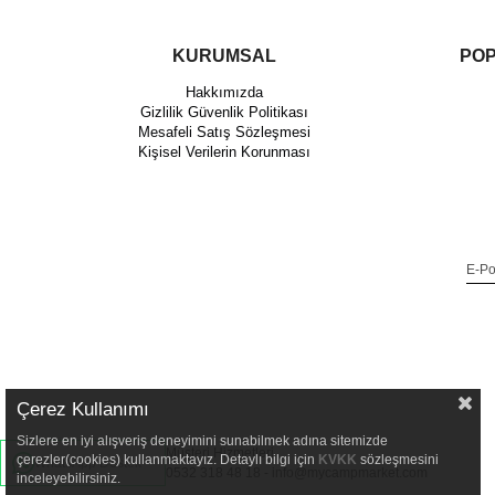
KURUMSAL
POP
Hakkımızda
Gizlilik Güvenlik Politikası
Mesafeli Satış Sözleşmesi
Kişisel Verilerin Korunması
Çerez Kullanımı
Sizlere en iyi alışveriş deneyimini sunabilmek adına sitemizde
Müşteri Hizmetleri
çerezler(cookies) kullanmaktayız. Detaylı bilgi için
KVKK
sözleşmesini
WhatsApp Destek
0532 318 48 18 -
info@mycampmarket.com
inceleyebilirsiniz.