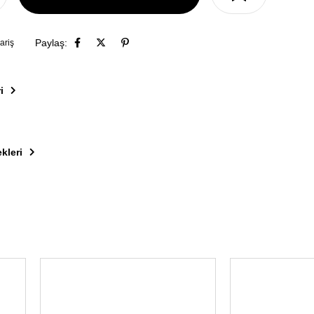
Paylaş:
ariş
i
kleri