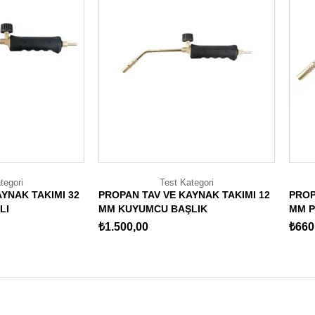
tegori
Test Kategori
NAK TAKIMI 32
PROPAN TAV VE KAYNAK TAKIMI 12
PROP
LI
MM KUYUMCU BAŞLIK
MM P
₺1.500,00
₺660