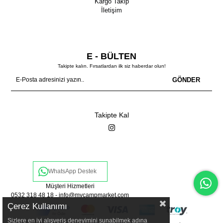
Kargo Takip
İletişim
E - BÜLTEN
Takipte kalın. Fırsatlardan ilk siz haberdar olun!
GÖNDER
Takipte Kal
WhatsApp Destek
Müşteri Hizmetleri
0532 318 48 18 -
info@mycampmarket.com
Çerez Kullanımı
Sizlere en iyi alışveriş deneyimini sunabilmek adına