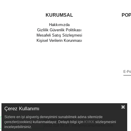
KURUMSAL
POP
Hakkımızda
Gizlilik Güvenlik Politikası
Mesafeli Satış Sözleşmesi
Kişisel Verilerin Korunması
Çerez Kullanımı
Sizlere en iyi alışveriş deneyimini sunabilmek adına sitemizde
Müşteri Hizmetleri
çerezler(cookies) kullanmaktayız. Detaylı bilgi için
KVKK
sözleşmesini
WhatsApp Destek
0532 318 48 18 -
info@mycampmarket.com
inceleyebilirsiniz.