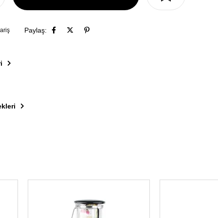
Paylaş:
ariş
i
kleri