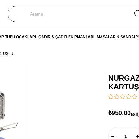
P TÜPÜ OCAKLARI
ÇADIR & ÇADIR EKİPMANLARI
MASALAR & SANDALY
RTUŞLU
NURGAZ
KARTUŞ
₺950,00
₺98