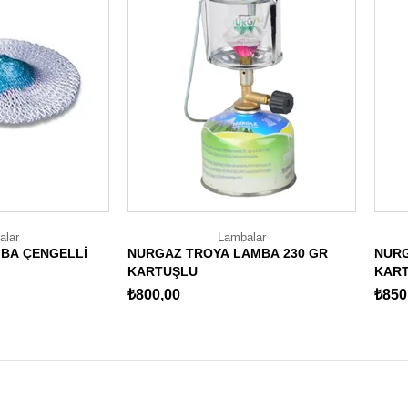
alar
Lambalar
MBA ÇENGELLİ
NURGAZ TROYA LAMBA 230 GR
NURG
KARTUŞLU
KAR
₺800,00
₺850