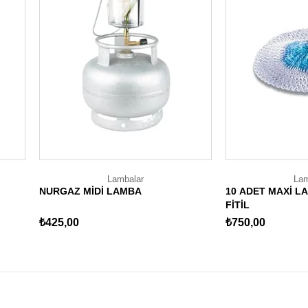
Lambalar
Lam
NURGAZ MİDİ LAMBA
10 ADET MAXİ L
FİTİL
₺425,00
₺750,00