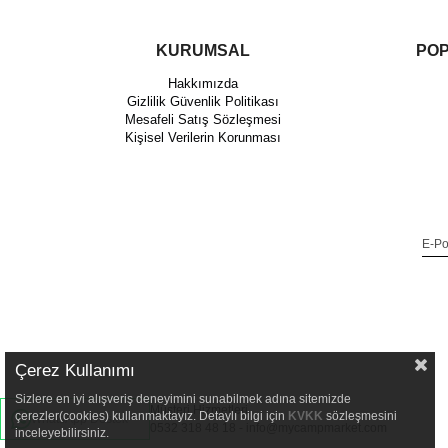
KURUMSAL
POP
Hakkımızda
Gizlilik Güvenlik Politikası
Mesafeli Satış Sözleşmesi
Kişisel Verilerin Korunması
Çerez Kullanımı
Sizlere en iyi alışveriş deneyimini sunabilmek adına sitemizde
Müşteri Hizmetleri
çerezler(cookies) kullanmaktayız. Detaylı bilgi için
KVKK
sözleşmesini
WhatsApp Destek
0532 318 48 18 -
info@mycampmarket.com
inceleyebilirsiniz.