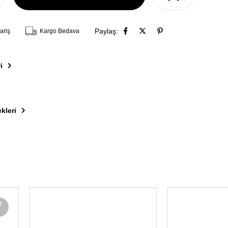
Paylaş:
ariş
Kargo Bedava
i
kleri
Z