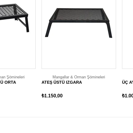
man Şömineleri
Mangallar & Orman Şömineleri
TÜ ORTA
ATEŞ ÜSTÜ IZGARA
ÜÇ A
₺1.150,00
₺1.0