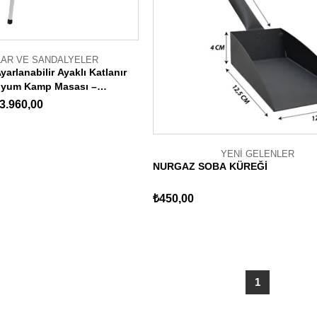
AR VE SANDALYELER
arlanabilir Ayaklı Katlanır
inyum Kamp Masası –
lı
3.960,00
YENİ GELENLER
NURGAZ SOBA KÜREĞİ
₺450,00
1