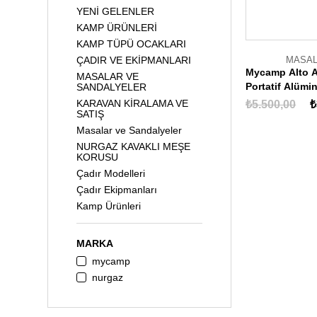
YENİ GELENLER
KAMP ÜRÜNLERİ
KAMP TÜPÜ OCAKLARI
MASAL
ÇADIR VE EKİPMANLARI
Mycamp Alto Ay
MASALAR VE
Portatif Alüm
SANDALYELER
Yükseklik Ayar
KARAVAN KİRALAMA VE
₺5.500,00
₺
SATIŞ
Masalar ve Sandalyeler
NURGAZ KAVAKLI MEŞE
KORUSU
Çadır Modelleri
Çadır Ekipmanları
Kamp Ürünleri
Yeni Gelenler
Nurgaz Kavaklı Meşe
MARKA
Korusu
mycamp
Kategorisiz
nurgaz