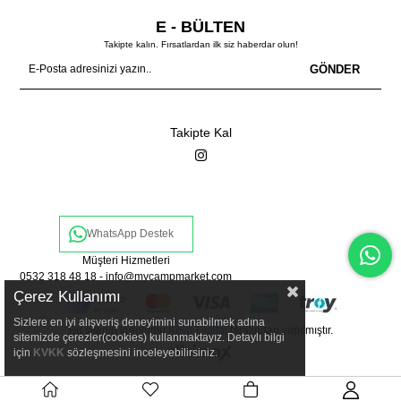
E - BÜLTEN
Takipte kalın. Fırsatlardan ilk siz haberdar olun!
GÖNDER
Takipte Kal
WhatsApp Destek
Müşteri Hizmetleri
0532 318 48 18 -
info@mycampmarket.com
Çerez Kullanımı
Sizlere en iyi alışveriş deneyimini sunabilmek adına
Bu sitenin kurulumu
Keyo Digital
tarafından yapılmıştır.
sitemizde çerezler(cookies) kullanmaktayız. Detaylı bilgi
için
KVKK
sözleşmesini inceleyebilirsiniz.